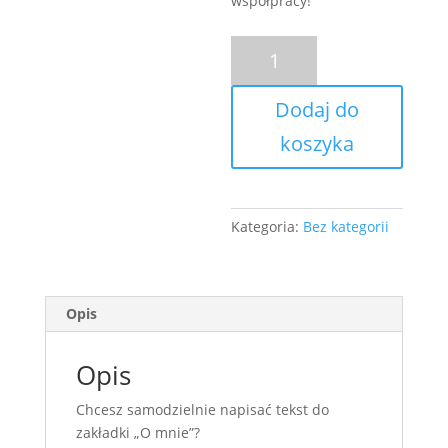
współpracy!
ilość
Copyschadzka:
Strona
Dodaj do
„O
mnie”
koszyka
+
Feedback
od
Kategoria:
Bez kategorii
pierwszego
wejrzenia
Opis
Opis
Chcesz samodzielnie napisać tekst do
zakładki „O mnie”?