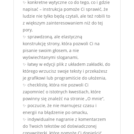
✨ konkretne wytyczne co do tego, co i gdzie
napisać – instrukcja pomoże Ci sprawić, że
ludzie nie tylko będą czytali, ale też robili to
z większym zainteresowaniem niż do tej
pory,
✨ sprawdzoną, ale elastyczną
konstrukcję strony, która pozwoli Ci na
pisanie swoim głosem, a nie
wyświechtanymi sloganami,
✨ łatwy w edycji plik z układem zakładki, do
którego wrzucisz swoje teksty i przekażesz
je grafikowi lub programiście do ułożenia,
✨ checklistę, która nie pozwoli Ci
zapomnieć o istotnych kwestiach, które
powinny się znaleźć na stronie „O mnie”,
✨ poczucie, że nie marnujesz czasu i
energii na błądzenie po omacku,
✨ indywidualne nagranie z komentarzem
do Twoich tekstów od doświadczonej
copywriterki, które pomoże Ci dopieścić