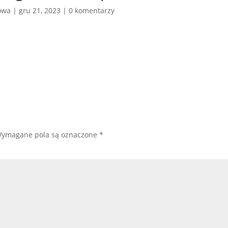
łowa
|
gru 21, 2023
|
0 komentarzy
ymagane pola są oznaczone
*