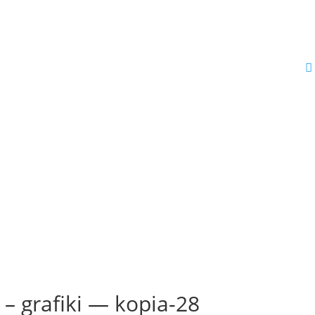
JAK MOGĘ POMÓC?
O MNIE
BLOG
SKLEP
KONTAKT
– grafiki — kopia-28