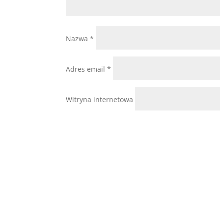
Nazwa
*
Adres email
*
Witryna internetowa